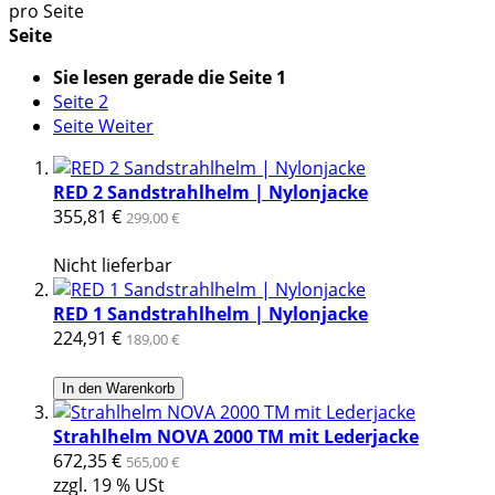
pro Seite
Seite
Sie lesen gerade die Seite
1
Seite
2
Seite
Weiter
RED 2 Sandstrahlhelm | Nylonjacke
355,81 €
299,00 €
Nicht lieferbar
RED 1 Sandstrahlhelm | Nylonjacke
224,91 €
189,00 €
In den Warenkorb
Strahlhelm NOVA 2000 TM mit Lederjacke
672,35 €
565,00 €
zzgl. 19 % USt